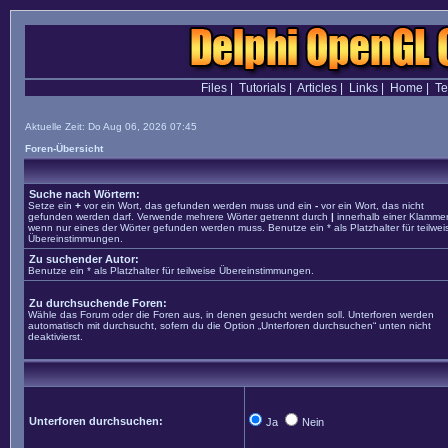
Files
|
Tutorials
|
Articles
|
Links
|
Home
|
T
Aktuelle Zeit: Do Aug 06, 2026 07:45
Foren-Übersicht
Suche nach Wörtern:
Setze ein
+
vor ein Wort, das gefunden werden muss und ein
-
vor ein Wort, das nicht
gefunden werden darf. Verwende mehrere Wörter getrennt durch
|
innerhalb einer Klammer
wenn nur eines der Wörter gefunden werden muss. Benutze ein * als Platzhalter für teilwei
Übereinstimmungen.
Zu suchender Autor:
Benutze ein * als Platzhalter für teilweise Übereinstimmungen.
Zu durchsuchende Foren:
Wähle das Forum oder die Foren aus, in denen gesucht werden soll. Unterforen werden
automatisch mit durchsucht, sofern du die Option „Unterforen durchsuchen“ unten nicht
deaktivierst.
Unterforen durchsuchen:
Ja
Nein