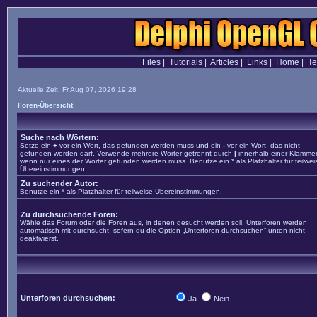
Files
|
Tutorials
|
Articles
|
Links
|
Home
|
T
Aktuelle Zeit: Fr Aug 07, 2026 19:28
Foren-Übersicht
Suche nach Wörtern:
Setze ein
+
vor ein Wort, das gefunden werden muss und ein
-
vor ein Wort, das nicht
gefunden werden darf. Verwende mehrere Wörter getrennt durch
|
innerhalb einer Klammer
wenn nur eines der Wörter gefunden werden muss. Benutze ein * als Platzhalter für teilwei
Übereinstimmungen.
Zu suchender Autor:
Benutze ein * als Platzhalter für teilweise Übereinstimmungen.
Zu durchsuchende Foren:
Wähle das Forum oder die Foren aus, in denen gesucht werden soll. Unterforen werden
automatisch mit durchsucht, sofern du die Option „Unterforen durchsuchen“ unten nicht
deaktivierst.
Unterforen durchsuchen:
Ja
Nein