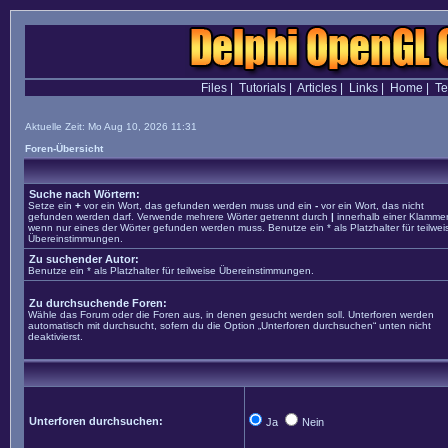
Files
|
Tutorials
|
Articles
|
Links
|
Home
|
T
Aktuelle Zeit: Mo Aug 10, 2026 11:31
Foren-Übersicht
Suche nach Wörtern:
Setze ein
+
vor ein Wort, das gefunden werden muss und ein
-
vor ein Wort, das nicht
gefunden werden darf. Verwende mehrere Wörter getrennt durch
|
innerhalb einer Klammer
wenn nur eines der Wörter gefunden werden muss. Benutze ein * als Platzhalter für teilwei
Übereinstimmungen.
Zu suchender Autor:
Benutze ein * als Platzhalter für teilweise Übereinstimmungen.
Zu durchsuchende Foren:
Wähle das Forum oder die Foren aus, in denen gesucht werden soll. Unterforen werden
automatisch mit durchsucht, sofern du die Option „Unterforen durchsuchen“ unten nicht
deaktivierst.
Unterforen durchsuchen:
Ja
Nein