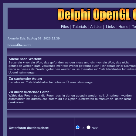
Files
|
Tutorials
|
Articles
|
Links
|
Home
|
T
Aktuelle Zeit: Sa Aug 08, 2026 22:39
Foren-Übersicht
Suche nach Wörtern:
Setze ein
+
vor ein Wort, das gefunden werden muss und ein
-
vor ein Wort, das nicht
gefunden werden darf. Verwende mehrere Wörter getrennt durch
|
innerhalb einer Klammer
wenn nur eines der Wörter gefunden werden muss. Benutze ein * als Platzhalter für teilwei
Übereinstimmungen.
Zu suchender Autor:
Benutze ein * als Platzhalter für teilweise Übereinstimmungen.
Zu durchsuchende Foren:
Wähle das Forum oder die Foren aus, in denen gesucht werden soll. Unterforen werden
automatisch mit durchsucht, sofern du die Option „Unterforen durchsuchen“ unten nicht
deaktivierst.
Unterforen durchsuchen:
Ja
Nein