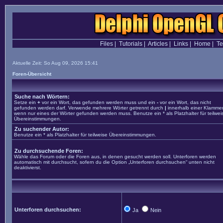
Files
|
Tutorials
|
Articles
|
Links
|
Home
|
T
Aktuelle Zeit: So Aug 09, 2026 15:41
Foren-Übersicht
Suche nach Wörtern:
Setze ein
+
vor ein Wort, das gefunden werden muss und ein
-
vor ein Wort, das nicht
gefunden werden darf. Verwende mehrere Wörter getrennt durch
|
innerhalb einer Klammer
wenn nur eines der Wörter gefunden werden muss. Benutze ein * als Platzhalter für teilwei
Übereinstimmungen.
Zu suchender Autor:
Benutze ein * als Platzhalter für teilweise Übereinstimmungen.
Zu durchsuchende Foren:
Wähle das Forum oder die Foren aus, in denen gesucht werden soll. Unterforen werden
automatisch mit durchsucht, sofern du die Option „Unterforen durchsuchen“ unten nicht
deaktivierst.
Unterforen durchsuchen:
Ja
Nein