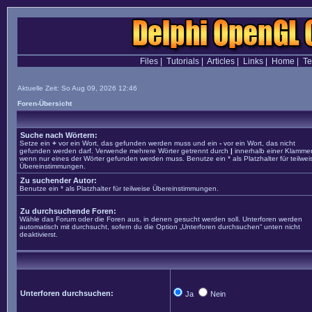
Files
|
Tutorials
|
Articles
|
Links
|
Home
|
T
Aktuelle Zeit: So Aug 09, 2026 12:46
Foren-Übersicht
Suche nach Wörtern:
Setze ein
+
vor ein Wort, das gefunden werden muss und ein
-
vor ein Wort, das nicht
gefunden werden darf. Verwende mehrere Wörter getrennt durch
|
innerhalb einer Klammer
wenn nur eines der Wörter gefunden werden muss. Benutze ein * als Platzhalter für teilwei
Übereinstimmungen.
Zu suchender Autor:
Benutze ein * als Platzhalter für teilweise Übereinstimmungen.
Zu durchsuchende Foren:
Wähle das Forum oder die Foren aus, in denen gesucht werden soll. Unterforen werden
automatisch mit durchsucht, sofern du die Option „Unterforen durchsuchen“ unten nicht
deaktivierst.
Unterforen durchsuchen:
Ja
Nein