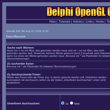
Files
|
Tutorials
|
Articles
|
Links
|
Home
|
T
Aktuelle Zeit: Mo Aug 10, 2026 11:23
Foren-Übersicht
Suche nach Wörtern:
Setze ein
+
vor ein Wort, das gefunden werden muss und ein
-
vor ein Wort, das nicht
gefunden werden darf. Verwende mehrere Wörter getrennt durch
|
innerhalb einer Klammer
wenn nur eines der Wörter gefunden werden muss. Benutze ein * als Platzhalter für teilwei
Übereinstimmungen.
Zu suchender Autor:
Benutze ein * als Platzhalter für teilweise Übereinstimmungen.
Zu durchsuchende Foren:
Wähle das Forum oder die Foren aus, in denen gesucht werden soll. Unterforen werden
automatisch mit durchsucht, sofern du die Option „Unterforen durchsuchen“ unten nicht
deaktivierst.
Unterforen durchsuchen:
Ja
Nein