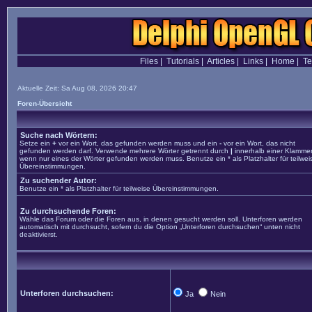
Files
|
Tutorials
|
Articles
|
Links
|
Home
|
T
Aktuelle Zeit: Sa Aug 08, 2026 20:47
Foren-Übersicht
Suche nach Wörtern:
Setze ein
+
vor ein Wort, das gefunden werden muss und ein
-
vor ein Wort, das nicht
gefunden werden darf. Verwende mehrere Wörter getrennt durch
|
innerhalb einer Klammer
wenn nur eines der Wörter gefunden werden muss. Benutze ein * als Platzhalter für teilwei
Übereinstimmungen.
Zu suchender Autor:
Benutze ein * als Platzhalter für teilweise Übereinstimmungen.
Zu durchsuchende Foren:
Wähle das Forum oder die Foren aus, in denen gesucht werden soll. Unterforen werden
automatisch mit durchsucht, sofern du die Option „Unterforen durchsuchen“ unten nicht
deaktivierst.
Unterforen durchsuchen:
Ja
Nein