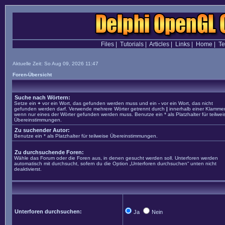
Files
|
Tutorials
|
Articles
|
Links
|
Home
|
T
Aktuelle Zeit: So Aug 09, 2026 11:47
Foren-Übersicht
Suche nach Wörtern:
Setze ein
+
vor ein Wort, das gefunden werden muss und ein
-
vor ein Wort, das nicht
gefunden werden darf. Verwende mehrere Wörter getrennt durch
|
innerhalb einer Klammer
wenn nur eines der Wörter gefunden werden muss. Benutze ein * als Platzhalter für teilwei
Übereinstimmungen.
Zu suchender Autor:
Benutze ein * als Platzhalter für teilweise Übereinstimmungen.
Zu durchsuchende Foren:
Wähle das Forum oder die Foren aus, in denen gesucht werden soll. Unterforen werden
automatisch mit durchsucht, sofern du die Option „Unterforen durchsuchen“ unten nicht
deaktivierst.
Unterforen durchsuchen:
Ja
Nein