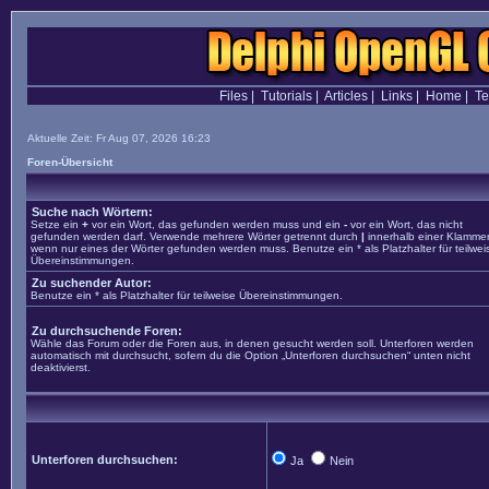
Files
|
Tutorials
|
Articles
|
Links
|
Home
|
T
Aktuelle Zeit: Fr Aug 07, 2026 16:23
Foren-Übersicht
Suche nach Wörtern:
Setze ein
+
vor ein Wort, das gefunden werden muss und ein
-
vor ein Wort, das nicht
gefunden werden darf. Verwende mehrere Wörter getrennt durch
|
innerhalb einer Klammer
wenn nur eines der Wörter gefunden werden muss. Benutze ein * als Platzhalter für teilwei
Übereinstimmungen.
Zu suchender Autor:
Benutze ein * als Platzhalter für teilweise Übereinstimmungen.
Zu durchsuchende Foren:
Wähle das Forum oder die Foren aus, in denen gesucht werden soll. Unterforen werden
automatisch mit durchsucht, sofern du die Option „Unterforen durchsuchen“ unten nicht
deaktivierst.
Unterforen durchsuchen:
Ja
Nein