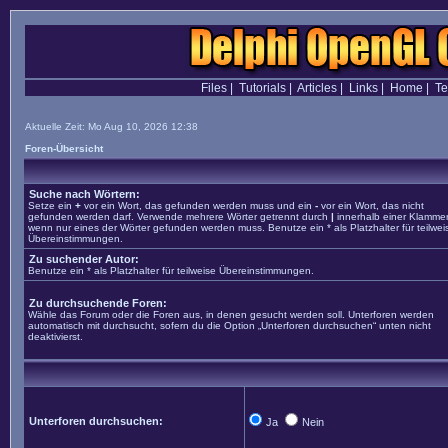
Files
|
Tutorials
|
Articles
|
Links
|
Home
|
T
Aktuelle Zeit: Mo Aug 10, 2026 12:38
Foren-Übersicht
Suche nach Wörtern:
Setze ein
+
vor ein Wort, das gefunden werden muss und ein
-
vor ein Wort, das nicht
gefunden werden darf. Verwende mehrere Wörter getrennt durch
|
innerhalb einer Klammer
wenn nur eines der Wörter gefunden werden muss. Benutze ein * als Platzhalter für teilwei
Übereinstimmungen.
Zu suchender Autor:
Benutze ein * als Platzhalter für teilweise Übereinstimmungen.
Zu durchsuchende Foren:
Wähle das Forum oder die Foren aus, in denen gesucht werden soll. Unterforen werden
automatisch mit durchsucht, sofern du die Option „Unterforen durchsuchen“ unten nicht
deaktivierst.
Unterforen durchsuchen:
Ja
Nein