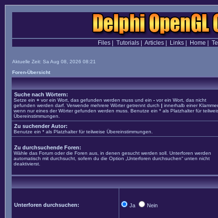
Files
|
Tutorials
|
Articles
|
Links
|
Home
|
T
Aktuelle Zeit: Sa Aug 08, 2026 08:21
Foren-Übersicht
Suche nach Wörtern:
Setze ein
+
vor ein Wort, das gefunden werden muss und ein
-
vor ein Wort, das nicht
gefunden werden darf. Verwende mehrere Wörter getrennt durch
|
innerhalb einer Klammer
wenn nur eines der Wörter gefunden werden muss. Benutze ein * als Platzhalter für teilwei
Übereinstimmungen.
Zu suchender Autor:
Benutze ein * als Platzhalter für teilweise Übereinstimmungen.
Zu durchsuchende Foren:
Wähle das Forum oder die Foren aus, in denen gesucht werden soll. Unterforen werden
automatisch mit durchsucht, sofern du die Option „Unterforen durchsuchen“ unten nicht
deaktivierst.
Unterforen durchsuchen:
Ja
Nein