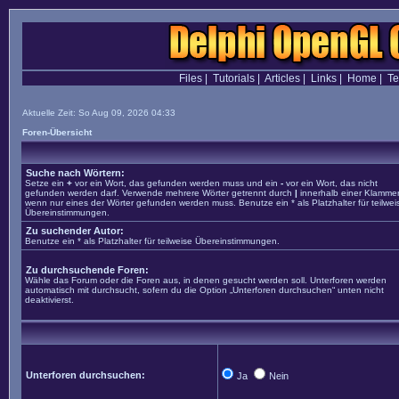
Files
|
Tutorials
|
Articles
|
Links
|
Home
|
T
Aktuelle Zeit: So Aug 09, 2026 04:33
Foren-Übersicht
Suche nach Wörtern:
Setze ein
+
vor ein Wort, das gefunden werden muss und ein
-
vor ein Wort, das nicht
gefunden werden darf. Verwende mehrere Wörter getrennt durch
|
innerhalb einer Klammer
wenn nur eines der Wörter gefunden werden muss. Benutze ein * als Platzhalter für teilwei
Übereinstimmungen.
Zu suchender Autor:
Benutze ein * als Platzhalter für teilweise Übereinstimmungen.
Zu durchsuchende Foren:
Wähle das Forum oder die Foren aus, in denen gesucht werden soll. Unterforen werden
automatisch mit durchsucht, sofern du die Option „Unterforen durchsuchen“ unten nicht
deaktivierst.
Unterforen durchsuchen:
Ja
Nein