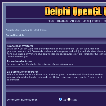
Files
|
Tutorials
|
Articles
|
Links
|
Home
|
T
Aktuelle Zeit: Sa Aug 08, 2026 08:34
Foren-Übersicht
Suche nach Wörtern:
Setze ein
+
vor ein Wort, das gefunden werden muss und ein
-
vor ein Wort, das nicht
gefunden werden darf. Verwende mehrere Wörter getrennt durch
|
innerhalb einer Klammer
wenn nur eines der Wörter gefunden werden muss. Benutze ein * als Platzhalter für teilwei
Übereinstimmungen.
Zu suchender Autor:
Benutze ein * als Platzhalter für teilweise Übereinstimmungen.
Zu durchsuchende Foren:
Wähle das Forum oder die Foren aus, in denen gesucht werden soll. Unterforen werden
automatisch mit durchsucht, sofern du die Option „Unterforen durchsuchen“ unten nicht
deaktivierst.
Unterforen durchsuchen:
Ja
Nein