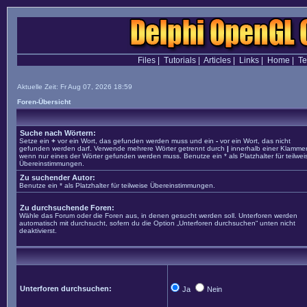
Files
|
Tutorials
|
Articles
|
Links
|
Home
|
T
Aktuelle Zeit: Fr Aug 07, 2026 18:59
Foren-Übersicht
Suche nach Wörtern:
Setze ein
+
vor ein Wort, das gefunden werden muss und ein
-
vor ein Wort, das nicht
gefunden werden darf. Verwende mehrere Wörter getrennt durch
|
innerhalb einer Klammer
wenn nur eines der Wörter gefunden werden muss. Benutze ein * als Platzhalter für teilwei
Übereinstimmungen.
Zu suchender Autor:
Benutze ein * als Platzhalter für teilweise Übereinstimmungen.
Zu durchsuchende Foren:
Wähle das Forum oder die Foren aus, in denen gesucht werden soll. Unterforen werden
automatisch mit durchsucht, sofern du die Option „Unterforen durchsuchen“ unten nicht
deaktivierst.
Unterforen durchsuchen:
Ja
Nein