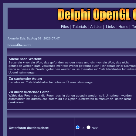
Files
|
Tutorials
|
Articles
|
Links
|
Home
|
T
Aktuelle Zeit: Sa Aug 08, 2026 07:47
Foren-Übersicht
Suche nach Wörtern:
Setze ein
+
vor ein Wort, das gefunden werden muss und ein
-
vor ein Wort, das nicht
gefunden werden darf. Verwende mehrere Wörter getrennt durch
|
innerhalb einer Klammer
wenn nur eines der Wörter gefunden werden muss. Benutze ein * als Platzhalter für teilwei
Übereinstimmungen.
Zu suchender Autor:
Benutze ein * als Platzhalter für teilweise Übereinstimmungen.
Zu durchsuchende Foren:
Wähle das Forum oder die Foren aus, in denen gesucht werden soll. Unterforen werden
automatisch mit durchsucht, sofern du die Option „Unterforen durchsuchen“ unten nicht
deaktivierst.
Unterforen durchsuchen:
Ja
Nein