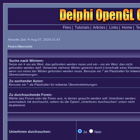
Files
|
Tutorials
|
Articles
|
Links
|
Home
|
T
Aktuelle Zeit: Fr Aug 07, 2026 01:47
Foren-Übersicht
Suche nach Wörtern:
Setze ein
+
vor ein Wort, das gefunden werden muss und ein
-
vor ein Wort, das nicht
gefunden werden darf. Verwende mehrere Wörter getrennt durch
|
innerhalb einer Klammer
wenn nur eines der Wörter gefunden werden muss. Benutze ein * als Platzhalter für teilwei
Übereinstimmungen.
Zu suchender Autor:
Benutze ein * als Platzhalter für teilweise Übereinstimmungen.
Zu durchsuchende Foren:
Wähle das Forum oder die Foren aus, in denen gesucht werden soll. Unterforen werden
automatisch mit durchsucht, sofern du die Option „Unterforen durchsuchen“ unten nicht
deaktivierst.
Unterforen durchsuchen:
Ja
Nein