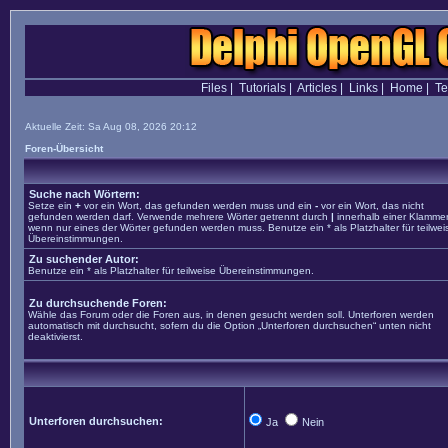
Files
|
Tutorials
|
Articles
|
Links
|
Home
|
T
Aktuelle Zeit: Sa Aug 08, 2026 20:12
Foren-Übersicht
Suche nach Wörtern:
Setze ein
+
vor ein Wort, das gefunden werden muss und ein
-
vor ein Wort, das nicht
gefunden werden darf. Verwende mehrere Wörter getrennt durch
|
innerhalb einer Klammer
wenn nur eines der Wörter gefunden werden muss. Benutze ein * als Platzhalter für teilwei
Übereinstimmungen.
Zu suchender Autor:
Benutze ein * als Platzhalter für teilweise Übereinstimmungen.
Zu durchsuchende Foren:
Wähle das Forum oder die Foren aus, in denen gesucht werden soll. Unterforen werden
automatisch mit durchsucht, sofern du die Option „Unterforen durchsuchen“ unten nicht
deaktivierst.
Unterforen durchsuchen:
Ja
Nein