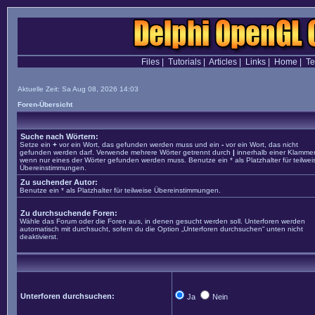
Files
|
Tutorials
|
Articles
|
Links
|
Home
|
T
Aktuelle Zeit: Sa Aug 08, 2026 14:03
Foren-Übersicht
Suche nach Wörtern:
Setze ein
+
vor ein Wort, das gefunden werden muss und ein
-
vor ein Wort, das nicht
gefunden werden darf. Verwende mehrere Wörter getrennt durch
|
innerhalb einer Klammer
wenn nur eines der Wörter gefunden werden muss. Benutze ein * als Platzhalter für teilwei
Übereinstimmungen.
Zu suchender Autor:
Benutze ein * als Platzhalter für teilweise Übereinstimmungen.
Zu durchsuchende Foren:
Wähle das Forum oder die Foren aus, in denen gesucht werden soll. Unterforen werden
automatisch mit durchsucht, sofern du die Option „Unterforen durchsuchen“ unten nicht
deaktivierst.
Unterforen durchsuchen:
Ja
Nein