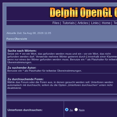
Files
|
Tutorials
|
Articles
|
Links
|
Home
|
T
Aktuelle Zeit: Sa Aug 08, 2026 11:05
Foren-Übersicht
Suche nach Wörtern:
Setze ein
+
vor ein Wort, das gefunden werden muss und ein
-
vor ein Wort, das nicht
gefunden werden darf. Verwende mehrere Wörter getrennt durch
|
innerhalb einer Klammer
wenn nur eines der Wörter gefunden werden muss. Benutze ein * als Platzhalter für teilwei
Übereinstimmungen.
Zu suchender Autor:
Benutze ein * als Platzhalter für teilweise Übereinstimmungen.
Zu durchsuchende Foren:
Wähle das Forum oder die Foren aus, in denen gesucht werden soll. Unterforen werden
automatisch mit durchsucht, sofern du die Option „Unterforen durchsuchen“ unten nicht
deaktivierst.
Unterforen durchsuchen:
Ja
Nein