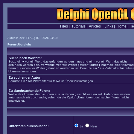
Files
|
Tutorials
|
Articles
|
Links
|
Home
|
T
Aktuelle Zeit: Fr Aug 07, 2026 04:19
Foren-Übersicht
Suche nach Wörtern:
Setze ein
+
vor ein Wort, das gefunden werden muss und ein
-
vor ein Wort, das nicht
gefunden werden darf. Verwende mehrere Wörter getrennt durch
|
innerhalb einer Klammer
wenn nur eines der Wörter gefunden werden muss. Benutze ein * als Platzhalter für teilwei
Übereinstimmungen.
Zu suchender Autor:
Benutze ein * als Platzhalter für teilweise Übereinstimmungen.
Zu durchsuchende Foren:
Wähle das Forum oder die Foren aus, in denen gesucht werden soll. Unterforen werden
automatisch mit durchsucht, sofern du die Option „Unterforen durchsuchen“ unten nicht
deaktivierst.
Unterforen durchsuchen:
Ja
Nein