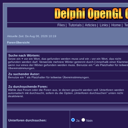
Files
|
Tutorials
|
Articles
|
Links
|
Home
|
T
Aktuelle Zeit: Do Aug 06, 2026 10:19
Foren-Übersicht
Suche nach Wörtern:
Setze ein
+
vor ein Wort, das gefunden werden muss und ein
-
vor ein Wort, das nicht
gefunden werden darf. Verwende mehrere Wörter getrennt durch
|
innerhalb einer Klammer
wenn nur eines der Wörter gefunden werden muss. Benutze ein * als Platzhalter für teilwei
Übereinstimmungen.
Zu suchender Autor:
Benutze ein * als Platzhalter für teilweise Übereinstimmungen.
Zu durchsuchende Foren:
Wähle das Forum oder die Foren aus, in denen gesucht werden soll. Unterforen werden
automatisch mit durchsucht, sofern du die Option „Unterforen durchsuchen“ unten nicht
deaktivierst.
Unterforen durchsuchen:
Ja
Nein