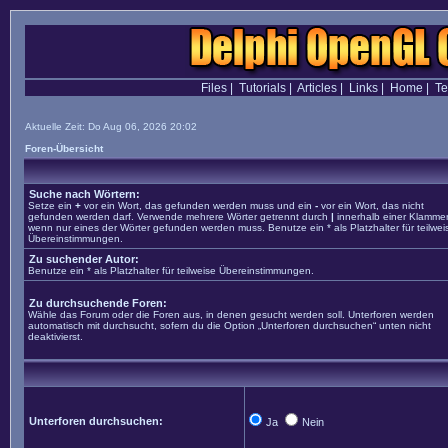
Files
|
Tutorials
|
Articles
|
Links
|
Home
|
T
Aktuelle Zeit: Do Aug 06, 2026 20:02
Foren-Übersicht
Suche nach Wörtern:
Setze ein
+
vor ein Wort, das gefunden werden muss und ein
-
vor ein Wort, das nicht
gefunden werden darf. Verwende mehrere Wörter getrennt durch
|
innerhalb einer Klammer
wenn nur eines der Wörter gefunden werden muss. Benutze ein * als Platzhalter für teilwei
Übereinstimmungen.
Zu suchender Autor:
Benutze ein * als Platzhalter für teilweise Übereinstimmungen.
Zu durchsuchende Foren:
Wähle das Forum oder die Foren aus, in denen gesucht werden soll. Unterforen werden
automatisch mit durchsucht, sofern du die Option „Unterforen durchsuchen“ unten nicht
deaktivierst.
Unterforen durchsuchen:
Ja
Nein