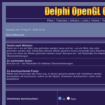
Files
|
Tutorials
|
Articles
|
Links
|
Home
|
T
Aktuelle Zeit: Fr Aug 07, 2026 14:01
Foren-Übersicht
Suche nach Wörtern:
Setze ein
+
vor ein Wort, das gefunden werden muss und ein
-
vor ein Wort, das nicht
gefunden werden darf. Verwende mehrere Wörter getrennt durch
|
innerhalb einer Klammer
wenn nur eines der Wörter gefunden werden muss. Benutze ein * als Platzhalter für teilwei
Übereinstimmungen.
Zu suchender Autor:
Benutze ein * als Platzhalter für teilweise Übereinstimmungen.
Zu durchsuchende Foren:
Wähle das Forum oder die Foren aus, in denen gesucht werden soll. Unterforen werden
automatisch mit durchsucht, sofern du die Option „Unterforen durchsuchen“ unten nicht
deaktivierst.
Unterforen durchsuchen:
Ja
Nein