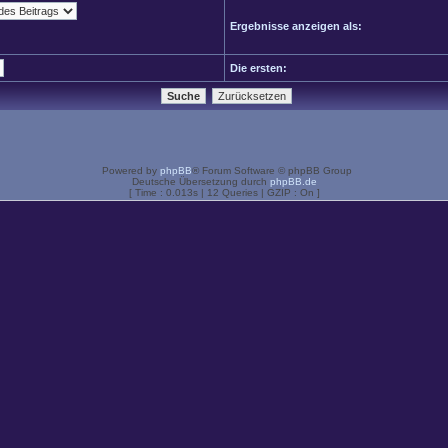
Ergebnisse anzeigen als:
Die ersten:
Powered by
phpBB
® Forum Software © phpBB Group
Deutsche Übersetzung durch
phpBB.de
[ Time : 0.013s | 12 Queries | GZIP : On ]