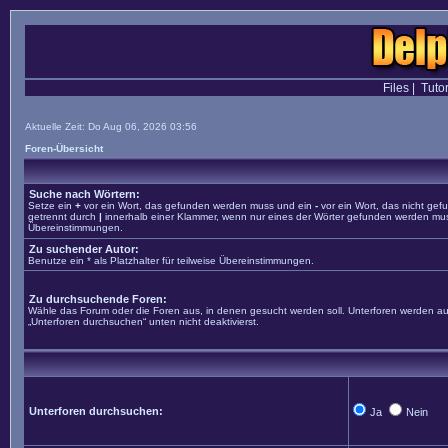
Files
|
Tutor
Aktuelle Zeit: Do Aug 06, 2026 03:56
Foren-Übersicht
Suche nach Wörtern:
Setze ein
+
vor ein Wort, das gefunden werden muss und ein
-
vor ein Wort, das nicht ge
getrennt durch
|
innerhalb einer Klammer, wenn nur eines der Wörter gefunden werden muss. 
Übereinstimmungen.
Zu suchender Autor:
Benutze ein * als Platzhalter für teilweise Übereinstimmungen.
Zu durchsuchende Foren:
Wähle das Forum oder die Foren aus, in denen gesucht werden soll. Unterforen werden aut
„Unterforen durchsuchen“ unten nicht deaktivierst.
Unterforen durchsuchen:
Ja
Nein