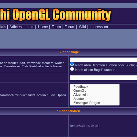
ials
|
Articles
|
Links
|
Home
|
Team
|
Forum
|
Wiki
|
Impressum
Suchanfrage
funden werden darf. Verwende mehrere Wörter
Nach allen Begriffen suchen oder Suche
Benutze ein * als Platzhalter für teilweise
Nach einem Begriff suchen
omatisch mit durchsucht, sofern du die Option
Suchoptionen
Innerhalb suchen: