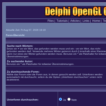
Files
|
Tutorials
|
Articles
|
Links
|
Home
|
T
Aktuelle Zeit: Fr Aug 07, 2026 19:19
Foren-Übersicht
Suche nach Wörtern:
Setze ein
+
vor ein Wort, das gefunden werden muss und ein
-
vor ein Wort, das nicht
gefunden werden darf. Verwende mehrere Wörter getrennt durch
|
innerhalb einer Klammer
wenn nur eines der Wörter gefunden werden muss. Benutze ein * als Platzhalter für teilwei
Übereinstimmungen.
Zu suchender Autor:
Benutze ein * als Platzhalter für teilweise Übereinstimmungen.
Zu durchsuchende Foren:
Wähle das Forum oder die Foren aus, in denen gesucht werden soll. Unterforen werden
automatisch mit durchsucht, sofern du die Option „Unterforen durchsuchen“ unten nicht
deaktivierst.
Unterforen durchsuchen:
Ja
Nein