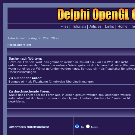
Files
|
Tutorials
|
Articles
|
Links
|
Home
|
T
Aktuelle Zeit: Sa Aug 08, 2026 20:22
Foren-Übersicht
Suche nach Wörtern:
Setze ein
+
vor ein Wort, das gefunden werden muss und ein
-
vor ein Wort, das nicht
gefunden werden darf. Verwende mehrere Wörter getrennt durch
|
innerhalb einer Klammer
wenn nur eines der Wörter gefunden werden muss. Benutze ein * als Platzhalter für teilwei
Übereinstimmungen.
Zu suchender Autor:
Benutze ein * als Platzhalter für teilweise Übereinstimmungen.
Zu durchsuchende Foren:
Wähle das Forum oder die Foren aus, in denen gesucht werden soll. Unterforen werden
automatisch mit durchsucht, sofern du die Option „Unterforen durchsuchen“ unten nicht
deaktivierst.
Unterforen durchsuchen:
Ja
Nein