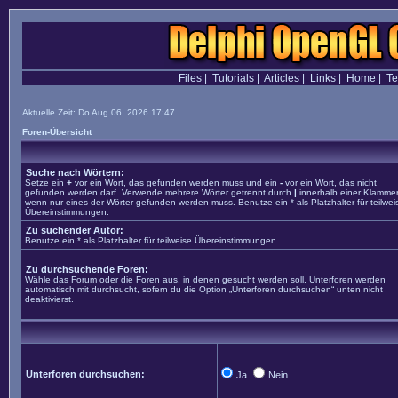
Files
|
Tutorials
|
Articles
|
Links
|
Home
|
T
Aktuelle Zeit: Do Aug 06, 2026 17:47
Foren-Übersicht
Suche nach Wörtern:
Setze ein
+
vor ein Wort, das gefunden werden muss und ein
-
vor ein Wort, das nicht
gefunden werden darf. Verwende mehrere Wörter getrennt durch
|
innerhalb einer Klammer
wenn nur eines der Wörter gefunden werden muss. Benutze ein * als Platzhalter für teilwei
Übereinstimmungen.
Zu suchender Autor:
Benutze ein * als Platzhalter für teilweise Übereinstimmungen.
Zu durchsuchende Foren:
Wähle das Forum oder die Foren aus, in denen gesucht werden soll. Unterforen werden
automatisch mit durchsucht, sofern du die Option „Unterforen durchsuchen“ unten nicht
deaktivierst.
Unterforen durchsuchen:
Ja
Nein