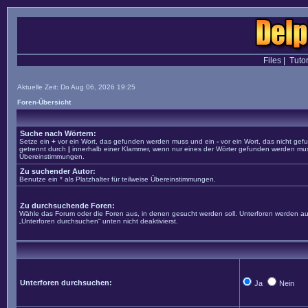
Files
|
Tutor
Aktuelle Zeit: Do Aug 06, 2026 19:25
Foren-Übersicht
Suche nach Wörtern:
Setze ein
+
vor ein Wort, das gefunden werden muss und ein
-
vor ein Wort, das nicht ge
getrennt durch
|
innerhalb einer Klammer, wenn nur eines der Wörter gefunden werden muss. 
Übereinstimmungen.
Zu suchender Autor:
Benutze ein * als Platzhalter für teilweise Übereinstimmungen.
Zu durchsuchende Foren:
Wähle das Forum oder die Foren aus, in denen gesucht werden soll. Unterforen werden aut
„Unterforen durchsuchen“ unten nicht deaktivierst.
Unterforen durchsuchen:
Ja
Nein