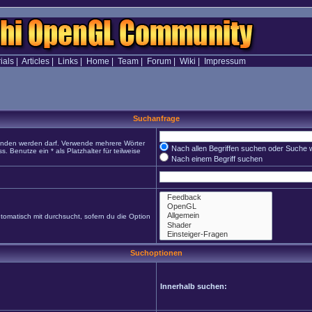
ials
|
Articles
|
Links
|
Home
|
Team
|
Forum
|
Wiki
|
Impressum
Suchanfrage
funden werden darf. Verwende mehrere Wörter
Nach allen Begriffen suchen oder Suche
Benutze ein * als Platzhalter für teilweise
Nach einem Begriff suchen
omatisch mit durchsucht, sofern du die Option
Suchoptionen
Innerhalb suchen: