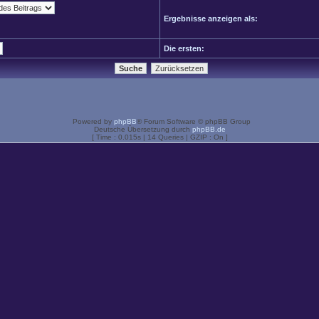
Ergebnisse anzeigen als:
Die ersten:
Powered by
phpBB
® Forum Software © phpBB Group
Deutsche Übersetzung durch
phpBB.de
[ Time : 0.015s | 14 Queries | GZIP : On ]