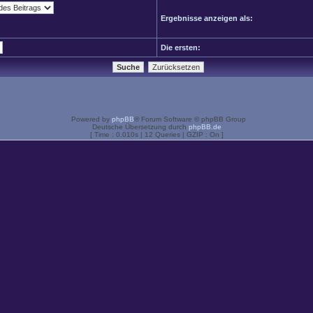
Ergebnisse anzeigen als:
Die ersten:
Powered by
phpBB
® Forum Software © phpBB Group
Deutsche Übersetzung durch
phpBB.de
[ Time : 0.010s | 12 Queries | GZIP : On ]