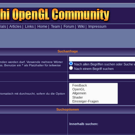
ials
|
Articles
|
Links
|
Home
|
Team
|
Forum
|
Wiki
|
Impressum
Suchanfrage
funden werden darf. Verwende mehrere Wörter
Nach allen Begriffen suchen oder Suche
Benutze ein * als Platzhalter für teilweise
Nach einem Begriff suchen
omatisch mit durchsucht, sofern du die Option
Suchoptionen
Innerhalb suchen: