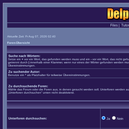
Files
|
Tutor
Aktuelle Zeit: Fr Aug 07, 2026 02:40
Foren-Übersicht
Suche nach Wörtern:
Setze ein
+
vor ein Wort, das gefunden werden muss und ein
-
vor ein Wort, das nicht ge
getrennt durch
|
innerhalb einer Klammer, wenn nur eines der Wörter gefunden werden muss. 
Übereinstimmungen.
Zu suchender Autor:
Benutze ein * als Platzhalter für teilweise Übereinstimmungen.
Zu durchsuchende Foren:
Wähle das Forum oder die Foren aus, in denen gesucht werden soll. Unterforen werden aut
„Unterforen durchsuchen“ unten nicht deaktivierst.
Unterforen durchsuchen:
Ja
Nein