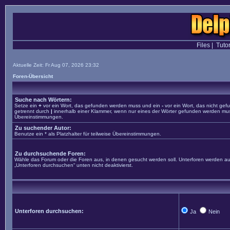
Files
|
Tutor
Aktuelle Zeit: Fr Aug 07, 2026 23:32
Foren-Übersicht
Suche nach Wörtern:
Setze ein
+
vor ein Wort, das gefunden werden muss und ein
-
vor ein Wort, das nicht ge
getrennt durch
|
innerhalb einer Klammer, wenn nur eines der Wörter gefunden werden muss. 
Übereinstimmungen.
Zu suchender Autor:
Benutze ein * als Platzhalter für teilweise Übereinstimmungen.
Zu durchsuchende Foren:
Wähle das Forum oder die Foren aus, in denen gesucht werden soll. Unterforen werden aut
„Unterforen durchsuchen“ unten nicht deaktivierst.
Unterforen durchsuchen:
Ja
Nein