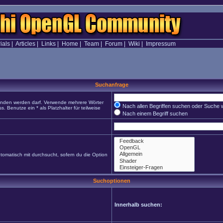
ials
|
Articles
|
Links
|
Home
|
Team
|
Forum
|
Wiki
|
Impressum
Suchanfrage
funden werden darf. Verwende mehrere Wörter
Nach allen Begriffen suchen oder Suche
Benutze ein * als Platzhalter für teilweise
Nach einem Begriff suchen
omatisch mit durchsucht, sofern du die Option
Suchoptionen
Innerhalb suchen: