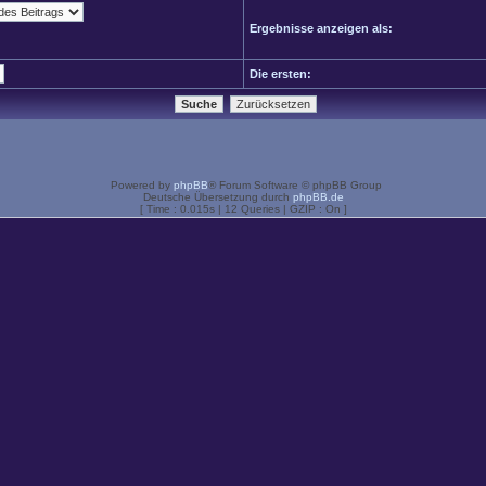
Ergebnisse anzeigen als:
Die ersten:
Powered by
phpBB
® Forum Software © phpBB Group
Deutsche Übersetzung durch
phpBB.de
[ Time : 0.015s | 12 Queries | GZIP : On ]