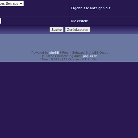
Ergebnisse anzeigen als:
Die ersten:
Powered by
phpBB
® Forum Software © phpBB Group
Deutsche Übersetzung durch
phpBB.de
[ Time : 0.019s | 12 Queries | GZIP : On ]