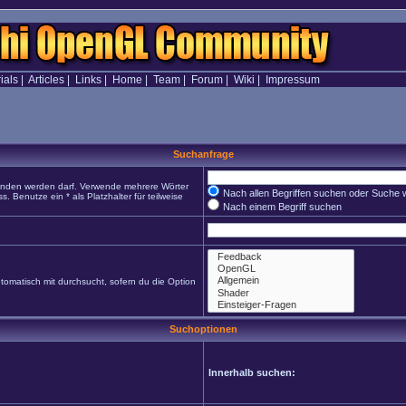
ials
|
Articles
|
Links
|
Home
|
Team
|
Forum
|
Wiki
|
Impressum
Suchanfrage
funden werden darf. Verwende mehrere Wörter
Nach allen Begriffen suchen oder Suche
Benutze ein * als Platzhalter für teilweise
Nach einem Begriff suchen
omatisch mit durchsucht, sofern du die Option
Suchoptionen
Innerhalb suchen: