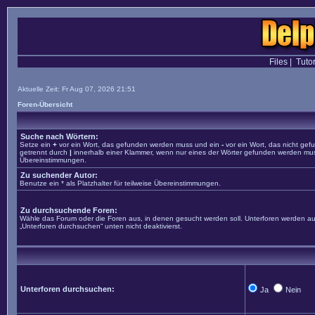
Files
|
Tutor
Aktuelle Zeit: Fr Aug 07, 2026 21:51
Foren-Übersicht
Suche nach Wörtern:
Setze ein
+
vor ein Wort, das gefunden werden muss und ein
-
vor ein Wort, das nicht ge
getrennt durch
|
innerhalb einer Klammer, wenn nur eines der Wörter gefunden werden muss. 
Übereinstimmungen.
Zu suchender Autor:
Benutze ein * als Platzhalter für teilweise Übereinstimmungen.
Zu durchsuchende Foren:
Wähle das Forum oder die Foren aus, in denen gesucht werden soll. Unterforen werden aut
„Unterforen durchsuchen“ unten nicht deaktivierst.
Unterforen durchsuchen:
Ja
Nein