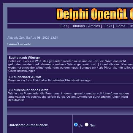
Files
|
Tutorials
|
Articles
|
Links
|
Home
|
T
Aktuelle Zeit: Sa Aug 08, 2026 13:54
Foren-Übersicht
Suche nach Wörtern:
Setze ein
+
vor ein Wort, das gefunden werden muss und ein
-
vor ein Wort, das nicht
gefunden werden darf. Verwende mehrere Wörter getrennt durch
|
innerhalb einer Klammer
wenn nur eines der Wörter gefunden werden muss. Benutze ein * als Platzhalter für teilwei
Übereinstimmungen.
Zu suchender Autor:
Benutze ein * als Platzhalter für teilweise Übereinstimmungen.
Zu durchsuchende Foren:
Wähle das Forum oder die Foren aus, in denen gesucht werden soll. Unterforen werden
automatisch mit durchsucht, sofern du die Option „Unterforen durchsuchen“ unten nicht
deaktivierst.
Unterforen durchsuchen:
Ja
Nein