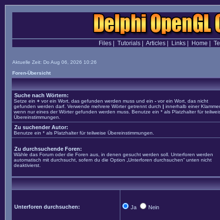
Files
|
Tutorials
|
Articles
|
Links
|
Home
|
T
Aktuelle Zeit: Do Aug 06, 2026 10:26
Foren-Übersicht
Suche nach Wörtern:
Setze ein
+
vor ein Wort, das gefunden werden muss und ein
-
vor ein Wort, das nicht
gefunden werden darf. Verwende mehrere Wörter getrennt durch
|
innerhalb einer Klammer
wenn nur eines der Wörter gefunden werden muss. Benutze ein * als Platzhalter für teilwei
Übereinstimmungen.
Zu suchender Autor:
Benutze ein * als Platzhalter für teilweise Übereinstimmungen.
Zu durchsuchende Foren:
Wähle das Forum oder die Foren aus, in denen gesucht werden soll. Unterforen werden
automatisch mit durchsucht, sofern du die Option „Unterforen durchsuchen“ unten nicht
deaktivierst.
Unterforen durchsuchen:
Ja
Nein