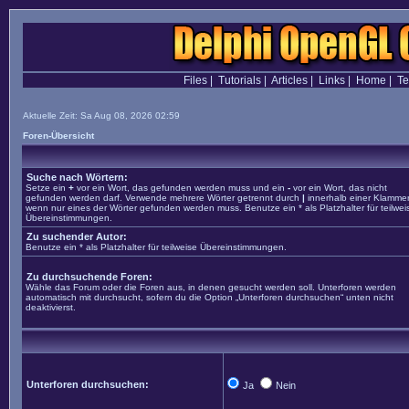
Files
|
Tutorials
|
Articles
|
Links
|
Home
|
T
Aktuelle Zeit: Sa Aug 08, 2026 02:59
Foren-Übersicht
Suche nach Wörtern:
Setze ein
+
vor ein Wort, das gefunden werden muss und ein
-
vor ein Wort, das nicht
gefunden werden darf. Verwende mehrere Wörter getrennt durch
|
innerhalb einer Klammer
wenn nur eines der Wörter gefunden werden muss. Benutze ein * als Platzhalter für teilwei
Übereinstimmungen.
Zu suchender Autor:
Benutze ein * als Platzhalter für teilweise Übereinstimmungen.
Zu durchsuchende Foren:
Wähle das Forum oder die Foren aus, in denen gesucht werden soll. Unterforen werden
automatisch mit durchsucht, sofern du die Option „Unterforen durchsuchen“ unten nicht
deaktivierst.
Unterforen durchsuchen:
Ja
Nein