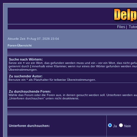
Files
|
Tutor
Aktuelle Zeit: Fr Aug 07, 2026 23:04
Foren-Übersicht
Suche nach Wörtern:
Setze ein
+
vor ein Wort, das gefunden werden muss und ein
-
vor ein Wort, das nicht ge
getrennt durch
|
innerhalb einer Klammer, wenn nur eines der Wörter gefunden werden muss. 
Übereinstimmungen.
Zu suchender Autor:
Benutze ein * als Platzhalter für teilweise Übereinstimmungen.
Zu durchsuchende Foren:
Wähle das Forum oder die Foren aus, in denen gesucht werden soll. Unterforen werden aut
„Unterforen durchsuchen“ unten nicht deaktivierst.
Unterforen durchsuchen:
Ja
Nein