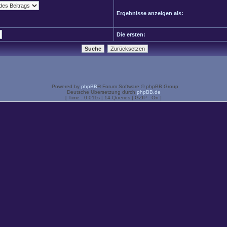
Ergebnisse anzeigen als:
Die ersten:
Powered by
phpBB
® Forum Software © phpBB Group
Deutsche Übersetzung durch
phpBB.de
[ Time : 0.011s | 14 Queries | GZIP : On ]