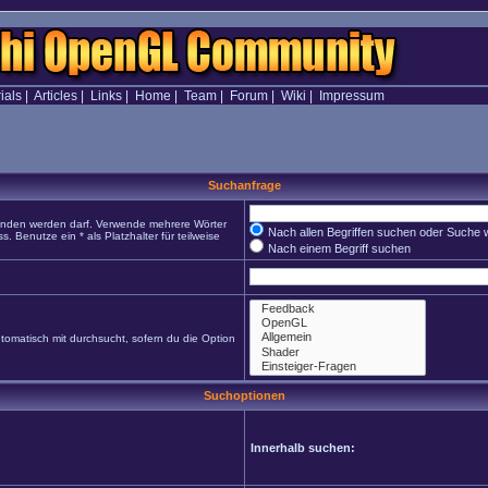
ials
|
Articles
|
Links
|
Home
|
Team
|
Forum
|
Wiki
|
Impressum
Suchanfrage
funden werden darf. Verwende mehrere Wörter
Nach allen Begriffen suchen oder Suche
Benutze ein * als Platzhalter für teilweise
Nach einem Begriff suchen
omatisch mit durchsucht, sofern du die Option
Suchoptionen
Innerhalb suchen: