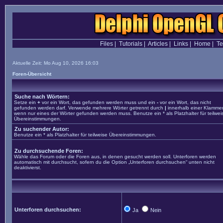
Files
|
Tutorials
|
Articles
|
Links
|
Home
|
T
Aktuelle Zeit: Mo Aug 10, 2026 16:03
Foren-Übersicht
Suche nach Wörtern:
Setze ein
+
vor ein Wort, das gefunden werden muss und ein
-
vor ein Wort, das nicht
gefunden werden darf. Verwende mehrere Wörter getrennt durch
|
innerhalb einer Klammer
wenn nur eines der Wörter gefunden werden muss. Benutze ein * als Platzhalter für teilwei
Übereinstimmungen.
Zu suchender Autor:
Benutze ein * als Platzhalter für teilweise Übereinstimmungen.
Zu durchsuchende Foren:
Wähle das Forum oder die Foren aus, in denen gesucht werden soll. Unterforen werden
automatisch mit durchsucht, sofern du die Option „Unterforen durchsuchen“ unten nicht
deaktivierst.
Unterforen durchsuchen:
Ja
Nein