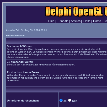
Files
|
Tutorials
|
Articles
|
Links
|
Home
|
T
Aktuelle Zeit: So Aug 09, 2026 00:01
Foren-Übersicht
Suche nach Wörtern:
Setze ein
+
vor ein Wort, das gefunden werden muss und ein
-
vor ein Wort, das nicht
gefunden werden darf. Verwende mehrere Wörter getrennt durch
|
innerhalb einer Klammer
wenn nur eines der Wörter gefunden werden muss. Benutze ein * als Platzhalter für teilwei
Übereinstimmungen.
Zu suchender Autor:
Benutze ein * als Platzhalter für teilweise Übereinstimmungen.
Zu durchsuchende Foren:
Wähle das Forum oder die Foren aus, in denen gesucht werden soll. Unterforen werden
automatisch mit durchsucht, sofern du die Option „Unterforen durchsuchen“ unten nicht
deaktivierst.
Unterforen durchsuchen:
Ja
Nein