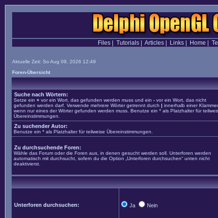
Files
|
Tutorials
|
Articles
|
Links
|
Home
|
T
Aktuelle Zeit: So Aug 09, 2026 12:49
Foren-Übersicht
Suche nach Wörtern:
Setze ein
+
vor ein Wort, das gefunden werden muss und ein
-
vor ein Wort, das nicht
gefunden werden darf. Verwende mehrere Wörter getrennt durch
|
innerhalb einer Klammer
wenn nur eines der Wörter gefunden werden muss. Benutze ein * als Platzhalter für teilwei
Übereinstimmungen.
Zu suchender Autor:
Benutze ein * als Platzhalter für teilweise Übereinstimmungen.
Zu durchsuchende Foren:
Wähle das Forum oder die Foren aus, in denen gesucht werden soll. Unterforen werden
automatisch mit durchsucht, sofern du die Option „Unterforen durchsuchen“ unten nicht
deaktivierst.
Unterforen durchsuchen:
Ja
Nein