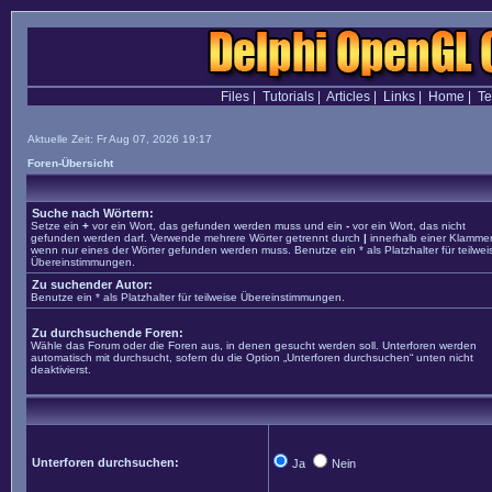
Files
|
Tutorials
|
Articles
|
Links
|
Home
|
T
Aktuelle Zeit: Fr Aug 07, 2026 19:17
Foren-Übersicht
Suche nach Wörtern:
Setze ein
+
vor ein Wort, das gefunden werden muss und ein
-
vor ein Wort, das nicht
gefunden werden darf. Verwende mehrere Wörter getrennt durch
|
innerhalb einer Klammer
wenn nur eines der Wörter gefunden werden muss. Benutze ein * als Platzhalter für teilwei
Übereinstimmungen.
Zu suchender Autor:
Benutze ein * als Platzhalter für teilweise Übereinstimmungen.
Zu durchsuchende Foren:
Wähle das Forum oder die Foren aus, in denen gesucht werden soll. Unterforen werden
automatisch mit durchsucht, sofern du die Option „Unterforen durchsuchen“ unten nicht
deaktivierst.
Unterforen durchsuchen:
Ja
Nein