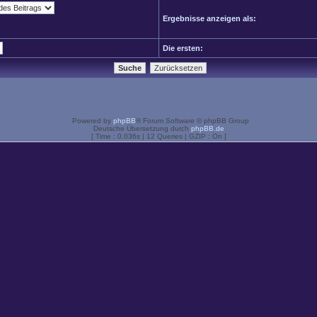
Ergebnisse anzeigen als:
Die ersten:
Powered by
phpBB
® Forum Software © phpBB Group
Deutsche Übersetzung durch
phpBB.de
[ Time : 0.036s | 12 Queries | GZIP : On ]