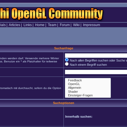
ials
|
Articles
|
Links
|
Home
|
Team
|
Forum
|
Wiki
|
Impressum
Suchanfrage
funden werden darf. Verwende mehrere Wörter
Nach allen Begriffen suchen oder Suche
Benutze ein * als Platzhalter für teilweise
Nach einem Begriff suchen
omatisch mit durchsucht, sofern du die Option
Suchoptionen
Innerhalb suchen: