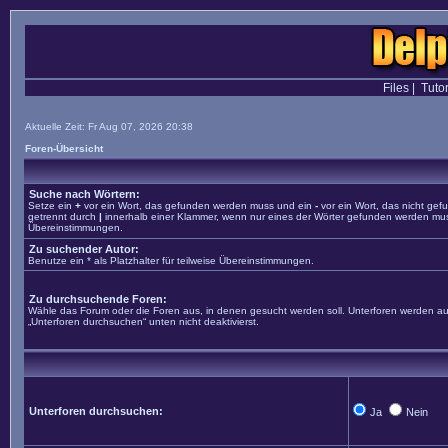
Files
|
Tutor
Aktuelle Zeit: Fr Aug 07, 2026 20:38
Foren-Übersicht
Suche nach Wörtern:
Setze ein
+
vor ein Wort, das gefunden werden muss und ein
-
vor ein Wort, das nicht ge
getrennt durch
|
innerhalb einer Klammer, wenn nur eines der Wörter gefunden werden muss. 
Übereinstimmungen.
Zu suchender Autor:
Benutze ein * als Platzhalter für teilweise Übereinstimmungen.
Zu durchsuchende Foren:
Wähle das Forum oder die Foren aus, in denen gesucht werden soll. Unterforen werden aut
„Unterforen durchsuchen“ unten nicht deaktivierst.
Unterforen durchsuchen:
Ja
Nein