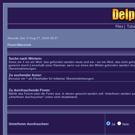
Files
|
Tutor
Aktuelle Zeit: Fr Aug 07, 2026 08:57
Foren-Übersicht
Suche nach Wörtern:
Setze ein
+
vor ein Wort, das gefunden werden muss und ein
-
vor ein Wort, das nicht ge
getrennt durch
|
innerhalb einer Klammer, wenn nur eines der Wörter gefunden werden muss. 
Übereinstimmungen.
Zu suchender Autor:
Benutze ein * als Platzhalter für teilweise Übereinstimmungen.
Zu durchsuchende Foren:
Wähle das Forum oder die Foren aus, in denen gesucht werden soll. Unterforen werden aut
„Unterforen durchsuchen“ unten nicht deaktivierst.
Unterforen durchsuchen:
Ja
Nein