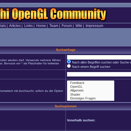
ials
|
Articles
|
Links
|
Home
|
Team
|
Forum
|
Wiki
|
Impressum
Suchanfrage
funden werden darf. Verwende mehrere Wörter
Nach allen Begriffen suchen oder Suche
Benutze ein * als Platzhalter für teilweise
Nach einem Begriff suchen
omatisch mit durchsucht, sofern du die Option
Suchoptionen
Innerhalb suchen: