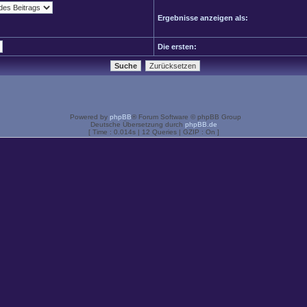
Ergebnisse anzeigen als:
Die ersten:
Powered by
phpBB
® Forum Software © phpBB Group
Deutsche Übersetzung durch
phpBB.de
[ Time : 0.014s | 12 Queries | GZIP : On ]