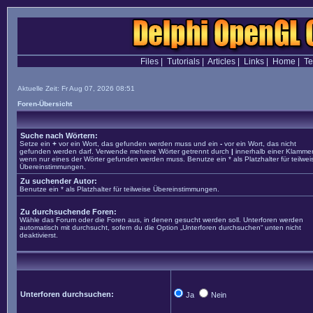
Files
|
Tutorials
|
Articles
|
Links
|
Home
|
T
Aktuelle Zeit: Fr Aug 07, 2026 08:51
Foren-Übersicht
Suche nach Wörtern:
Setze ein
+
vor ein Wort, das gefunden werden muss und ein
-
vor ein Wort, das nicht
gefunden werden darf. Verwende mehrere Wörter getrennt durch
|
innerhalb einer Klammer
wenn nur eines der Wörter gefunden werden muss. Benutze ein * als Platzhalter für teilwei
Übereinstimmungen.
Zu suchender Autor:
Benutze ein * als Platzhalter für teilweise Übereinstimmungen.
Zu durchsuchende Foren:
Wähle das Forum oder die Foren aus, in denen gesucht werden soll. Unterforen werden
automatisch mit durchsucht, sofern du die Option „Unterforen durchsuchen“ unten nicht
deaktivierst.
Unterforen durchsuchen:
Ja
Nein