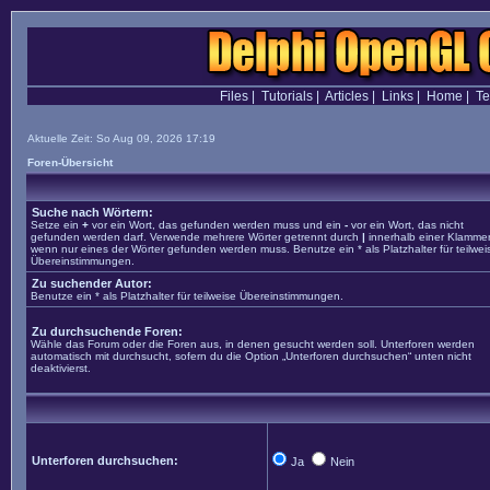
Files
|
Tutorials
|
Articles
|
Links
|
Home
|
T
Aktuelle Zeit: So Aug 09, 2026 17:19
Foren-Übersicht
Suche nach Wörtern:
Setze ein
+
vor ein Wort, das gefunden werden muss und ein
-
vor ein Wort, das nicht
gefunden werden darf. Verwende mehrere Wörter getrennt durch
|
innerhalb einer Klammer
wenn nur eines der Wörter gefunden werden muss. Benutze ein * als Platzhalter für teilwei
Übereinstimmungen.
Zu suchender Autor:
Benutze ein * als Platzhalter für teilweise Übereinstimmungen.
Zu durchsuchende Foren:
Wähle das Forum oder die Foren aus, in denen gesucht werden soll. Unterforen werden
automatisch mit durchsucht, sofern du die Option „Unterforen durchsuchen“ unten nicht
deaktivierst.
Unterforen durchsuchen:
Ja
Nein