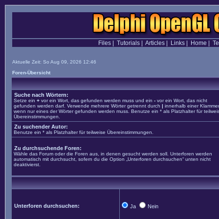
Files
|
Tutorials
|
Articles
|
Links
|
Home
|
T
Aktuelle Zeit: So Aug 09, 2026 12:46
Foren-Übersicht
Suche nach Wörtern:
Setze ein
+
vor ein Wort, das gefunden werden muss und ein
-
vor ein Wort, das nicht
gefunden werden darf. Verwende mehrere Wörter getrennt durch
|
innerhalb einer Klammer
wenn nur eines der Wörter gefunden werden muss. Benutze ein * als Platzhalter für teilwei
Übereinstimmungen.
Zu suchender Autor:
Benutze ein * als Platzhalter für teilweise Übereinstimmungen.
Zu durchsuchende Foren:
Wähle das Forum oder die Foren aus, in denen gesucht werden soll. Unterforen werden
automatisch mit durchsucht, sofern du die Option „Unterforen durchsuchen“ unten nicht
deaktivierst.
Unterforen durchsuchen:
Ja
Nein