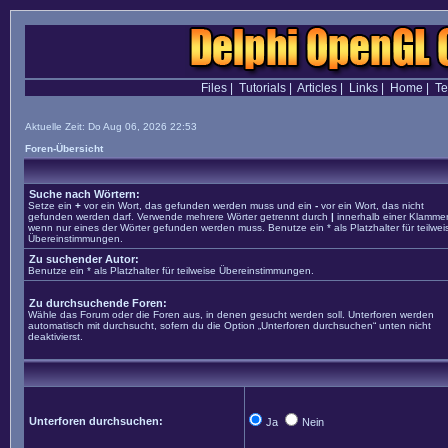
Files
|
Tutorials
|
Articles
|
Links
|
Home
|
T
Aktuelle Zeit: Do Aug 06, 2026 22:53
Foren-Übersicht
Suche nach Wörtern:
Setze ein
+
vor ein Wort, das gefunden werden muss und ein
-
vor ein Wort, das nicht
gefunden werden darf. Verwende mehrere Wörter getrennt durch
|
innerhalb einer Klammer
wenn nur eines der Wörter gefunden werden muss. Benutze ein * als Platzhalter für teilwei
Übereinstimmungen.
Zu suchender Autor:
Benutze ein * als Platzhalter für teilweise Übereinstimmungen.
Zu durchsuchende Foren:
Wähle das Forum oder die Foren aus, in denen gesucht werden soll. Unterforen werden
automatisch mit durchsucht, sofern du die Option „Unterforen durchsuchen“ unten nicht
deaktivierst.
Unterforen durchsuchen:
Ja
Nein