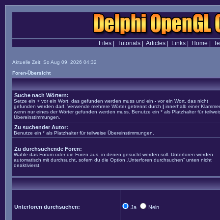
Files
|
Tutorials
|
Articles
|
Links
|
Home
|
T
Aktuelle Zeit: So Aug 09, 2026 04:32
Foren-Übersicht
Suche nach Wörtern:
Setze ein
+
vor ein Wort, das gefunden werden muss und ein
-
vor ein Wort, das nicht
gefunden werden darf. Verwende mehrere Wörter getrennt durch
|
innerhalb einer Klammer
wenn nur eines der Wörter gefunden werden muss. Benutze ein * als Platzhalter für teilwei
Übereinstimmungen.
Zu suchender Autor:
Benutze ein * als Platzhalter für teilweise Übereinstimmungen.
Zu durchsuchende Foren:
Wähle das Forum oder die Foren aus, in denen gesucht werden soll. Unterforen werden
automatisch mit durchsucht, sofern du die Option „Unterforen durchsuchen“ unten nicht
deaktivierst.
Unterforen durchsuchen:
Ja
Nein