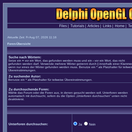
Files
|
Tutorials
|
Articles
|
Links
|
Home
|
T
Aktuelle Zeit: Fr Aug 07, 2026 11:16
Foren-Übersicht
Suche nach Wörtern:
Setze ein
+
vor ein Wort, das gefunden werden muss und ein
-
vor ein Wort, das nicht
gefunden werden darf. Verwende mehrere Wörter getrennt durch
|
innerhalb einer Klammer
wenn nur eines der Wörter gefunden werden muss. Benutze ein * als Platzhalter für teilwei
Übereinstimmungen.
Zu suchender Autor:
Benutze ein * als Platzhalter für teilweise Übereinstimmungen.
Zu durchsuchende Foren:
Wähle das Forum oder die Foren aus, in denen gesucht werden soll. Unterforen werden
automatisch mit durchsucht, sofern du die Option „Unterforen durchsuchen“ unten nicht
deaktivierst.
Unterforen durchsuchen:
Ja
Nein