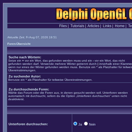
Files
|
Tutorials
|
Articles
|
Links
|
Home
|
T
Aktuelle Zeit: Fr Aug 07, 2026 19:51
Foren-Übersicht
Suche nach Wörtern:
Setze ein
+
vor ein Wort, das gefunden werden muss und ein
-
vor ein Wort, das nicht
gefunden werden darf. Verwende mehrere Wörter getrennt durch
|
innerhalb einer Klammer
wenn nur eines der Wörter gefunden werden muss. Benutze ein * als Platzhalter für teilwei
Übereinstimmungen.
Zu suchender Autor:
Benutze ein * als Platzhalter für teilweise Übereinstimmungen.
Zu durchsuchende Foren:
Wähle das Forum oder die Foren aus, in denen gesucht werden soll. Unterforen werden
automatisch mit durchsucht, sofern du die Option „Unterforen durchsuchen“ unten nicht
deaktivierst.
Unterforen durchsuchen:
Ja
Nein