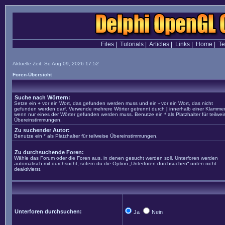
Files
|
Tutorials
|
Articles
|
Links
|
Home
|
T
Aktuelle Zeit: So Aug 09, 2026 17:52
Foren-Übersicht
Suche nach Wörtern:
Setze ein
+
vor ein Wort, das gefunden werden muss und ein
-
vor ein Wort, das nicht
gefunden werden darf. Verwende mehrere Wörter getrennt durch
|
innerhalb einer Klammer
wenn nur eines der Wörter gefunden werden muss. Benutze ein * als Platzhalter für teilwei
Übereinstimmungen.
Zu suchender Autor:
Benutze ein * als Platzhalter für teilweise Übereinstimmungen.
Zu durchsuchende Foren:
Wähle das Forum oder die Foren aus, in denen gesucht werden soll. Unterforen werden
automatisch mit durchsucht, sofern du die Option „Unterforen durchsuchen“ unten nicht
deaktivierst.
Unterforen durchsuchen:
Ja
Nein